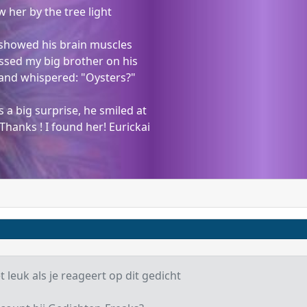
 her by the tree light
 showed his brain muscles
issed my big brother on his
 and whispered: "Oysters?"
s a big surprise, he smiled at
Thanks ! I found her! Eurickai
t leuk als je reageert op dit gedicht