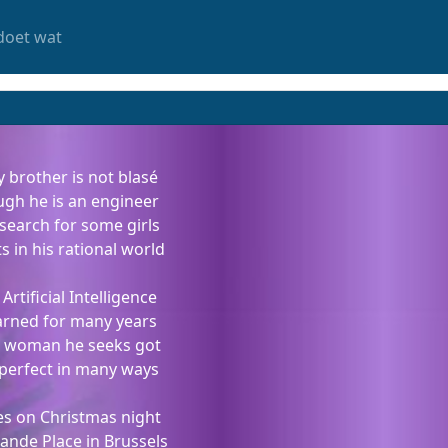
doet wat
 brother is not blasé
ugh he is an engineer
search for some girls
s in his rational world
Artificial Intelligence
arned for many years
e woman he seeks got
 perfect in many ways
es on Christmas night
ande Place in Brussels