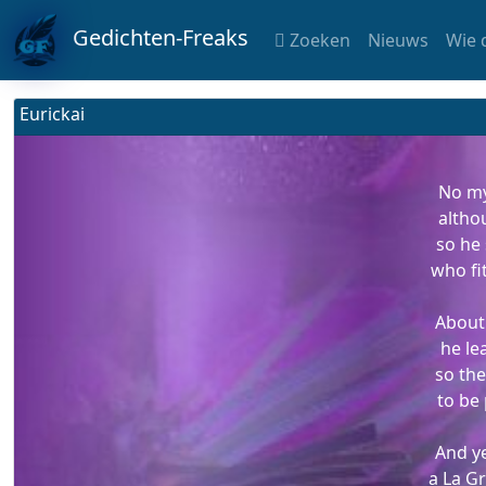
Gedichten-Freaks
Zoeken
Nieuws
Wie 
Eurickai
No my
altho
so he 
who fit
About 
he le
so th
to be
And y
a La Gr