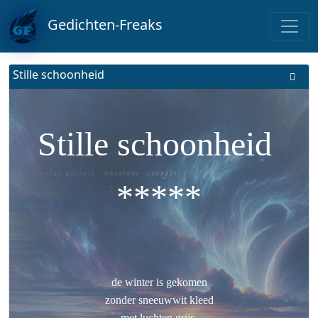
Gedichten-Freaks
Stille schoonheid
Stille schoonheid
*****
de winter is gekomen
zonder sneeuwwit kleed
met luchten grijs