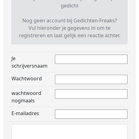
gedicht
Nog geen account bij Gedichten-Freaks?
Vul hieronder je gegevens in om te
registreren en laat gelijk een reactie achter.
Je
schrijversnaam
Wachtwoord
wachtwoord
nogmaals
E-mailadres