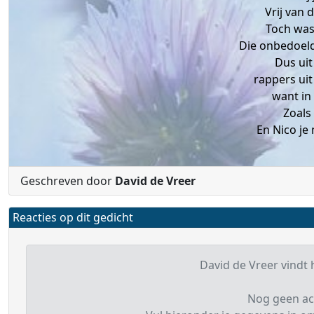
Vrij van 
Toch was 
Die onbedoeld
Dus ui
rappers uit
want in 
Zoals
En Nico je
Geschreven door
David de Vreer
Reacties op dit gedicht
David de Vreer vindt h
Nog geen ac