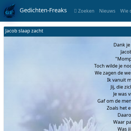
Gedichten-Freaks
Zoeken
Nieuws
Wie 
Jacob slaap zacht
Dank je
Jacob
"Mompel
Toch wilde je no
We zagen de wer
Ik vanuit 
Jij, die 
Je was v
Gaf om de men
Zoals het 
Daaro
Waar pa
Was ji