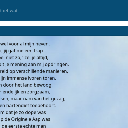
doet wat
 wel voor al mijn neven,
, jij gaf me een trap
 niet zo," zei je altijd,
oit je mening aan mij opdringen.
eld op verschillende manieren,
mijn immense ivoren toren,
zich door het land bewoog.
riendelijk en zorgzaam,
sen, maar nam van het gezag,
een hartendief toebehoort.
m dat je zo dope was
p de Originele Aap was
j de eerste echte man