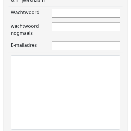
schrijversnaam
Wachtwoord
wachtwoord
nogmaals
E-mailadres