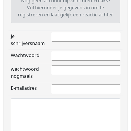
Nog geen account bij Gedichten-Freaks?
Vul hieronder je gegevens in om te
registreren en laat gelijk een reactie achter.
Je
schrijversnaam
Wachtwoord
wachtwoord
nogmaals
E-mailadres