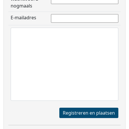
nogmaals
E-mailadres
Registreren en plaatsen