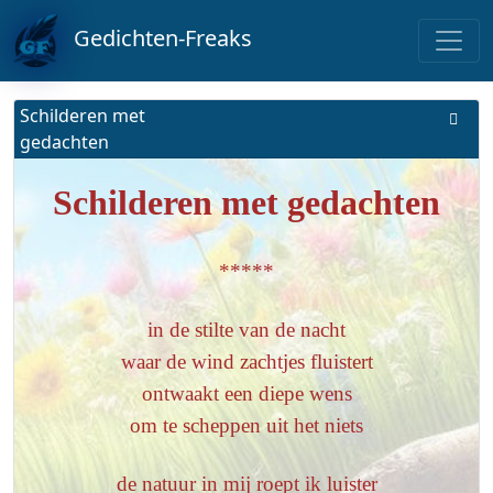
Gedichten-Freaks
Schilderen met
gedachten
Schilderen met gedachten
*****
in de stilte van de nacht
waar de wind zachtjes fluistert
ontwaakt een diepe wens
om te scheppen uit het niets
de natuur in mij roept ik luister