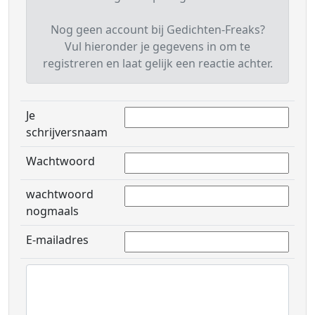
Nog geen account bij Gedichten-Freaks?
Vul hieronder je gegevens in om te
registreren en laat gelijk een reactie achter.
Je
schrijversnaam
Wachtwoord
wachtwoord
nogmaals
E-mailadres