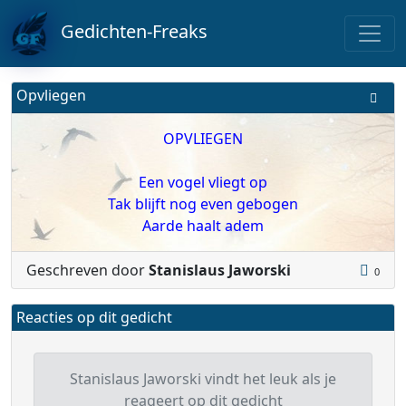
Gedichten-Freaks
Opvliegen
OPVLIEGEN
Een vogel vliegt op
Tak blijft nog even gebogen
Aarde haalt adem
Geschreven door
Stanislaus Jaworski
0
Reacties op dit gedicht
Stanislaus Jaworski vindt het leuk als je
reageert op dit gedicht