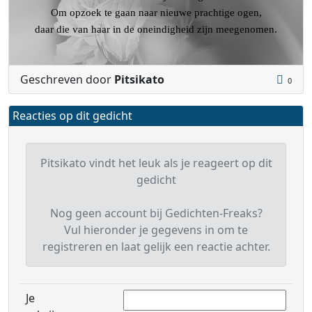
Om opzoek te gaan naar nieuwe prachtige ogen,
daar die van haar in de oneindigheid zijn meegenomen.
Geschreven door
Pitsikato
0
Reacties op dit gedicht
Pitsikato vindt het leuk als je reageert op dit
gedicht
Nog geen account bij Gedichten-Freaks?
Vul hieronder je gegevens in om te
registreren en laat gelijk een reactie achter.
Je