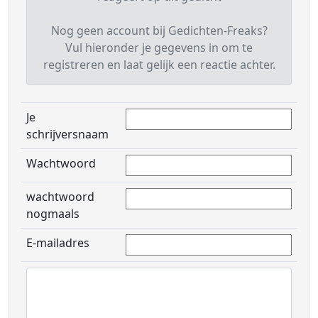
Nog geen account bij Gedichten-Freaks?
Vul hieronder je gegevens in om te
registreren en laat gelijk een reactie achter.
Je
schrijversnaam
Wachtwoord
wachtwoord
nogmaals
E-mailadres