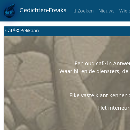
Gedichten-Freaks
Zoeken
Nieuws
Wie 
CafÃ© Pelikaan
Een oud caf
in Antwer
é
Waar hij en de diensters, d
Elke vaste klant kennen 
Het interieu