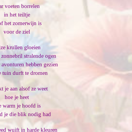
ar voeten borrelen
in het teiltje
of
het zomerwijn is
voor de ziel
jze krullen gloeien
 zonnebril stralende ogen
r avonturen hebben gezien
 tuin durft te dromen
jkt je aan alsof ze weet
hoe je heet
e warm je hoofd is
d je die blik nodig had
leed wuift in harde kleuren