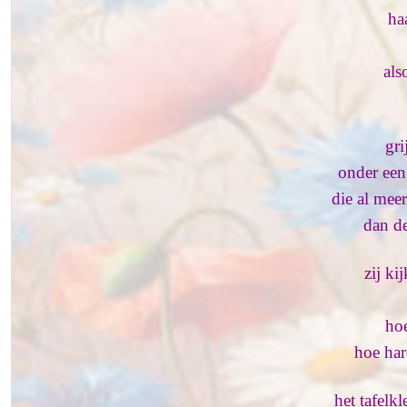
ha
als
gri
onder een
die al mee
dan de
zij ki
ho
hoe har
het tafelk