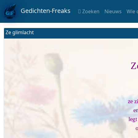
Gedichten-Freaks
Zoeken
Nieuws
Wie 
Ze glimlacht
Z
ze z
e
legt
o