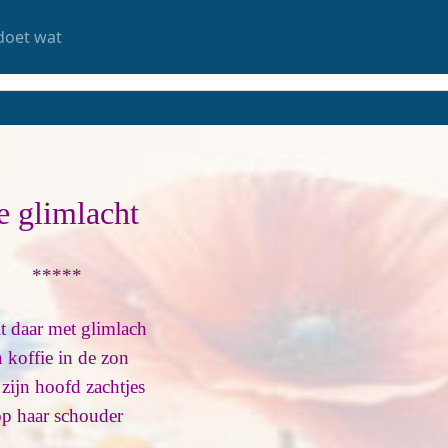
doet wat
e glimlacht
*****
it daar met glimlach
n koffie in de zon
 zijn hoofd zachtjes
p haar schouder