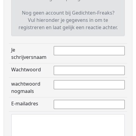
Nog geen account bij Gedichten-Freaks?
Vul hieronder je gegevens in om te
registreren en laat gelijk een reactie achter.
Je
schrijversnaam
Wachtwoord
wachtwoord
nogmaals
E-mailadres