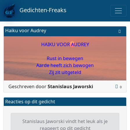
Gedichten-Freaks
Haiku voor Audrey
HAIKU VOOR AUDREY
Rust in bewegen
Aarde heeft zich bewogen
Zij zit uitgeteld
Geschreven door
Stanislaus Jaworski
0
Reacties op dit gedicht
Stanislaus Jaworski vindt het leuk als je
reageert op dit gedicht