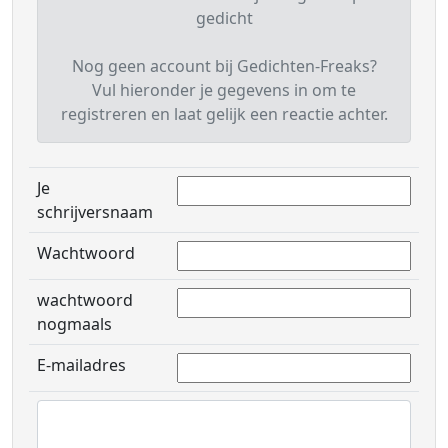
gedicht
Nog geen account bij Gedichten-Freaks?
Vul hieronder je gegevens in om te
registreren en laat gelijk een reactie achter.
Je
schrijversnaam
Wachtwoord
wachtwoord
nogmaals
E-mailadres