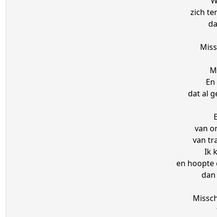
W
zich t
da
Miss
M
En 
dat al 
van o
van tr
Ik 
en hoopte 
dan 
Missch