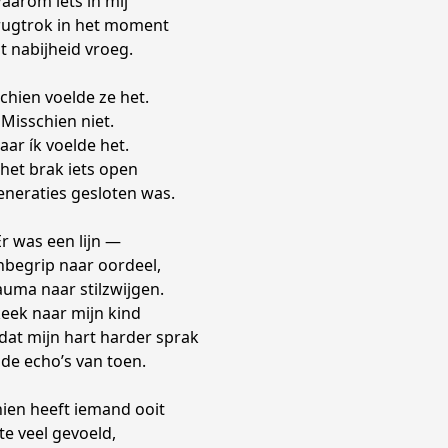
aarom iets in mij
erugtrok in het moment
t nabijheid vroeg.
chien voelde ze het.
Misschien niet.
aar ík voelde het.
het brak iets open
generaties gesloten was.
Er was een lijn —
nbegrip naar oordeel,
auma naar stilzwijgen.
keek naar mijn kind
dat mijn hart harder sprak
de echo’s van toen.
ien heeft iemand ooit
te veel gevoeld,