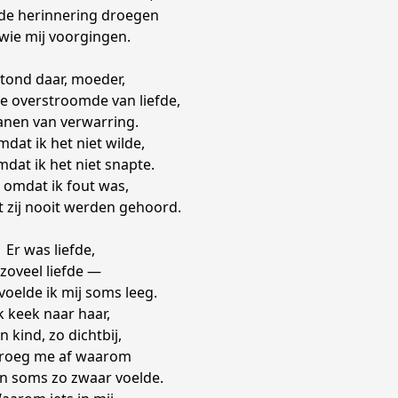
j de herinnering droegen
wie mij voorgingen.
stond daar, moeder,
e overstroomde van liefde,
anen van verwarring.
mdat ik het niet wilde,
dat ik het niet snapte.
 omdat ik fout was,
zij nooit werden gehoord.
Er was liefde,
zoveel liefde —
voelde ik mij soms leeg.
k keek naar haar,
n kind, zo dichtbij,
vroeg me af waarom
 soms zo zwaar voelde.