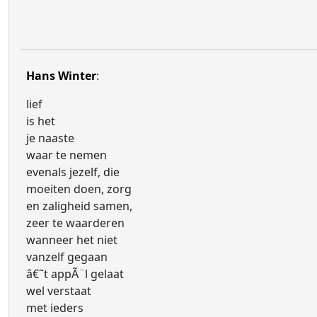
Hans Winter
:
lief
is het
je naaste
waar te nemen
evenals jezelf, die
moeiten doen, zorg
en zaligheid samen,
zeer te waarderen
wanneer het niet
vanzelf gegaan
â€˜t appÃ¨l gelaat
wel verstaat
met ieders