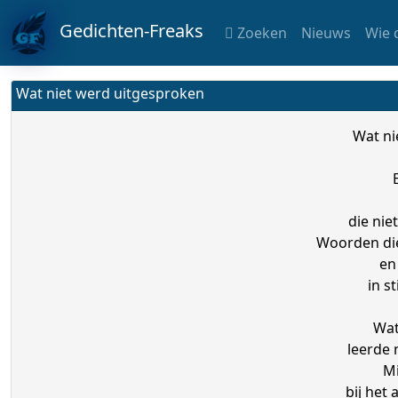
Gedichten-Freaks
Zoeken
Nieuws
Wie 
Wat niet werd uitgesproken
Wat ni
die nie
Woorden die
en
in s
Wat
leerde 
Mi
bij het