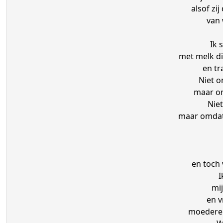
alsof zi
van 
Ik 
met melk di
en tr
Niet o
maar om
Niet
maar omdat 
en toch 
I
mij
en 
moederen