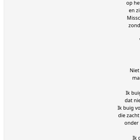
op he
en zi
Missc
zonde
Niet
maa
Ik bui
dat ni
Ik buig v
die zacht
onder 
Ik 