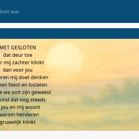
doet wat
MET GESLOTEN
dat deur toe
r mij zachter klinkt
dan voor jou
eren mij doet denken
een feest en loslaten
e we ooit zijn geweest
kind dat nog steeds
 jou en mij woont
aarom hervieren
gruwelijk klinkt