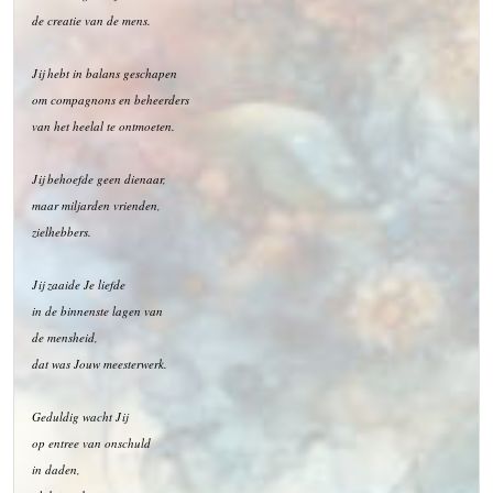
de creatie van de mens.
Jij hebt in balans geschapen
om compagnons en beheerders
van het heelal te ontmoeten.
Jij behoefde geen dienaar,
maar miljarden vrienden,
zielhebbers.
Jij zaaide Je liefde
in de binnenste lagen van
de mensheid,
dat was Jouw meesterwerk.
Geduldig wacht Jij
op entree van onschuld
in daden,