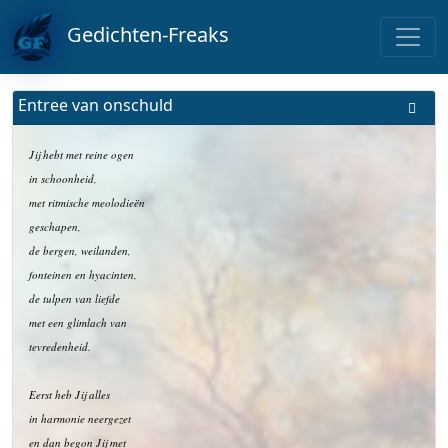
Gedichten-Freaks
Entree van onschuld
Jij hebt met reine ogen
in schoonheid,
met ritmische meolodieën
geschapen,
de bergen, weilanden,
fonteinen en hyacinten,
de tulpen van liefde
met een glimlach van
tevredenheid.
Eerst heb Jij alles
in harmonie neergezet
en dan begon Jij met