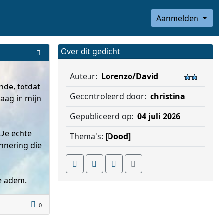
Aanmelden
Over dit gedicht
Auteur:
Lorenzo/David
nde, totdat
Gecontroleerd door:
christina
raag in mijn
Gepubliceerd op:
04 juli 2026
 De echte
Thema's:
[Dood]
innering die
te adem.
0