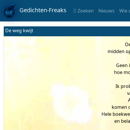
Gedichten-Freaks
Zoeken
Nieuws
Wie 
De weg kwijt
De
midden op 
Geen i
hoe mo
Ik pro
v
komen de
Hele boekwer
en bel