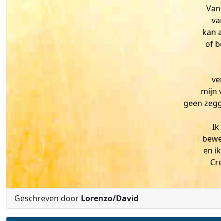
Van
va
kan a
of b
ve
mijn 
geen zegg
Ik
bewe
en i
Cr
Geschreven door
Lorenzo/David