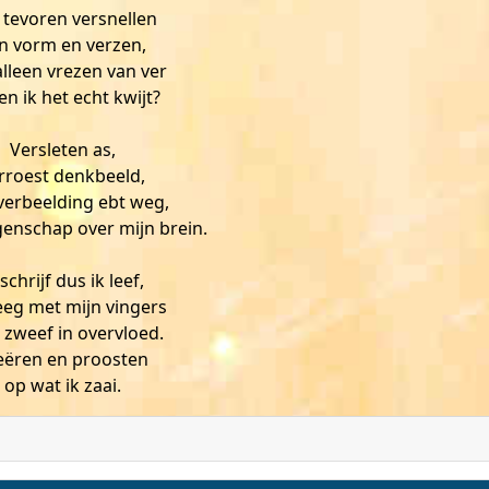
 tevoren versnellen
n vorm en verzen,
lleen vrezen van ver
en ik het echt kwijt?
Versleten as,
rroest denkbeeld,
verbeelding ebt weg,
enschap over mijn brein.
 schrijf dus ik leef,
eg met mijn vingers
k zweef in overvloed.
eëren en proosten
op wat ik zaai.