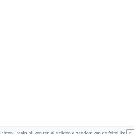
hten-Freaks blijven ten alle tijden eigendom van de feitelijke