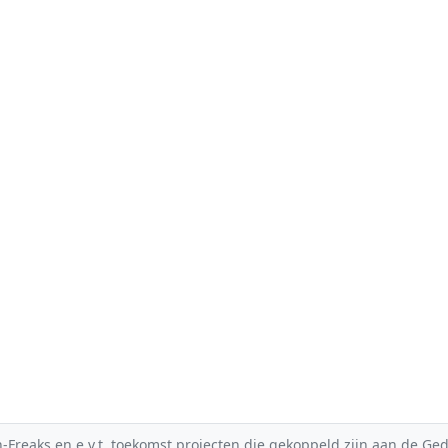
reaks en e.v.t. toekomst projecten die gekoppeld zijn aan de Gedic