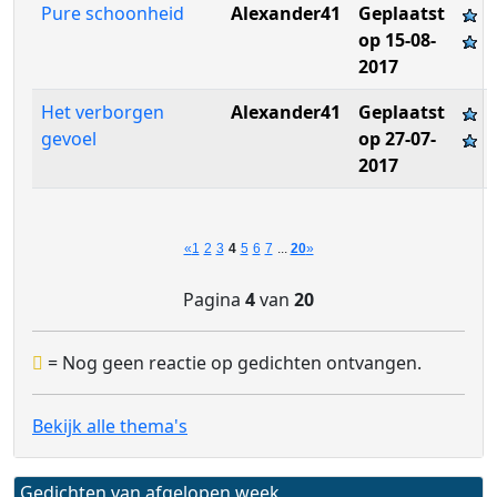
Pure schoonheid
Alexander41
Geplaatst
op 15-08-
2017
Het verborgen
Alexander41
Geplaatst
gevoel
op 27-07-
2017
«
1
2
3
4
5
6
7
...
20
»
Pagina
4
van
20
= Nog geen reactie op gedichten ontvangen.
Bekijk alle thema's
Gedichten van afgelopen week