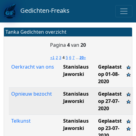
Gedichten-Freaks
Tanka Gedichten overzicht
Pagina
4
van
20
«
1
2
3
4
5
6
7
...
20
»
Oerkracht van ons
Stanislaus
Geplaatst
Jaworski
op 01-08-
2020
Opnieuw bezocht
Stanislaus
Geplaatst
Jaworski
op 27-07-
2020
Telkunst
Stanislaus
Geplaatst
Jaworski
op 23-07-
2020