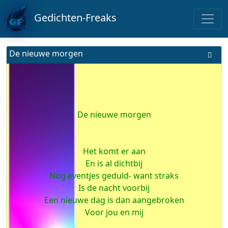
Gedichten-Freaks
De nieuwe morgen
De nieuwe morgen
Het komt er aan
En is al dichtbij
Nog eventjes geduld- want straks
Is de nacht voorbij
Een nieuwe dag is dan aangebroken
Voor jou en mij