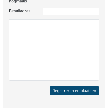
nogmaals
E-mailadres
Registreren en plaatsen