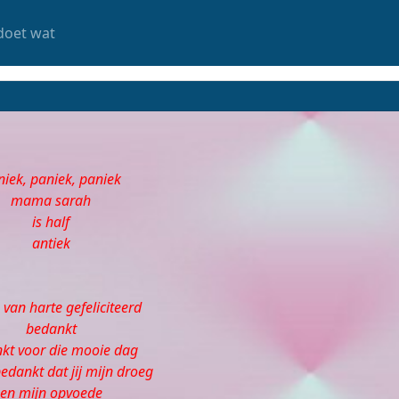
doet wat
iek, paniek, paniek
mama sarah
is half
antiek
an harte gefeliciteerd
bedankt
kt voor die mooie dag
dankt dat jij mijn droeg
en mijn opvoede