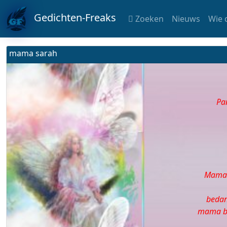
Gedichten-Freaks
Zoeken
Nieuws
Wie 
mama sarah
Pan
Mama v
bedan
mama be