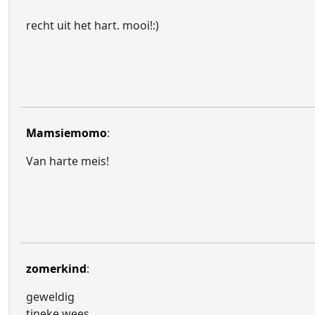
recht uit het hart. mooi!:)
Mamsiemomo
:
Van harte meis!
zomerkind
:
geweldig
tineke wees