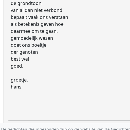
de grondtoon
van al dan niet verbond
bepaalt vaak ons verstaan
als betekenis geven hoe
daarmee om te gaan,
gemoedelijk wezen
doet ons boeltje
der genoten
best wel
goed.
groetje,
hans
De gedichten die ingezonden zijn op de website van de Gedichten-F