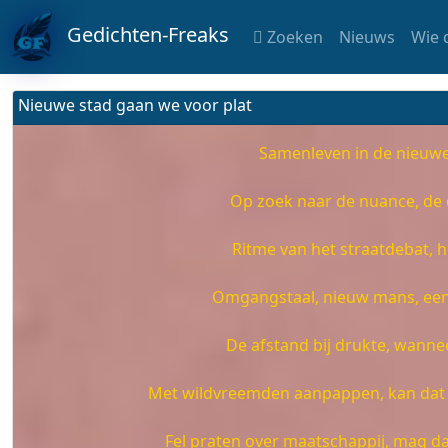
Gedichten-Freaks
Zoeken
Nieuws
Wie 
Nieuwe stad gaan we voor plat
Samenleven in de nieuwe 
Op zoek naar de nuance, de 
Ritme van het straatdebat, h
Omgangstaal, nieuw mans, een 
De afstand bij drukte, wannee
Met wildvreemden aanpappen, kan dat 
Fel praten over maatschappij, mag dat