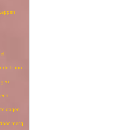
stappen
el
r de troon
lagen
meen
 te dagen
 door merg