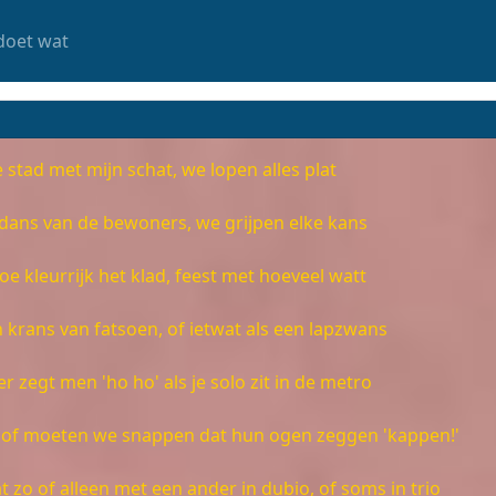
doet wat
stad met mijn schat, we lopen alles plat
dans van de bewoners, we grijpen elke kans
oe kleurrijk het klad, feest met hoeveel watt
krans van fatsoen, of ietwat als een lapzwans
r zegt men 'ho ho' als je solo zit in de metro
of moeten we snappen dat hun ogen zeggen 'kappen!'
 zo of alleen met een ander in dubio, of soms in trio