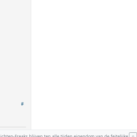
hten-Freaks blijven ten alle tijden eigendom van de feitelijke