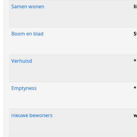
Samen wonen
l
Boom en blad
S
Verhuisd
*
Emptyness
*
nieuwe bewoners
w