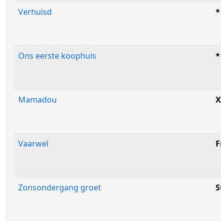
Verhuisd
*
Ons eerste koophuis
*
Mamadou
X
Vaarwel
F
Zonsondergang groet
S