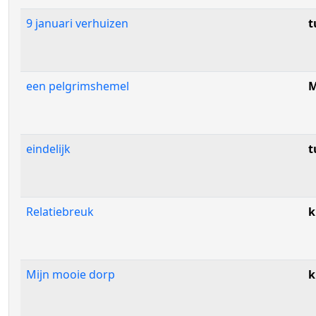
9 januari verhuizen
t
een pelgrimshemel
M
eindelijk
t
Relatiebreuk
k
Mijn mooie dorp
k