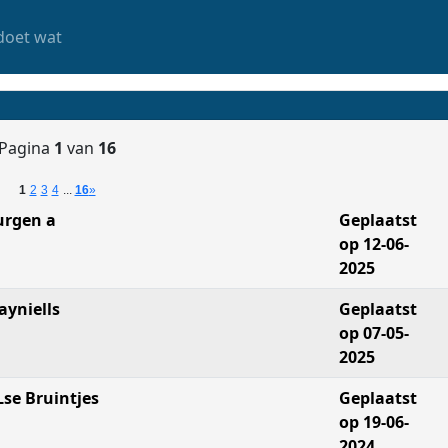
doet wat
Pagina
1
van
16
1
2
3
4
...
16
»
urgen a
Geplaatst
op 12-06-
2025
ayniells
Geplaatst
op 07-05-
2025
Lse Bruintjes
Geplaatst
op 19-06-
2024