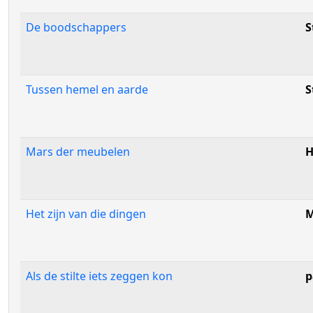
De boodschappers
S
Tussen hemel en aarde
S
Mars der meubelen
H
Het zijn van die dingen
M
Als de stilte iets zeggen kon
p