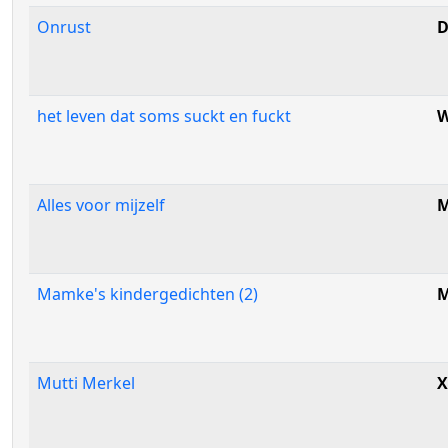
Onrust
D
het leven dat soms suckt en fuckt
W
Alles voor mijzelf
M
Mamke's kindergedichten (2)
Mutti Merkel
X