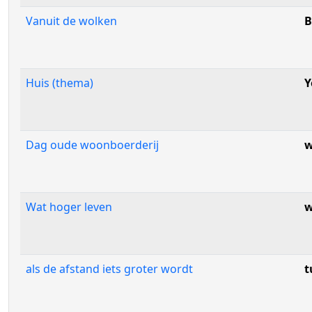
Vanuit de wolken
B
Huis (thema)
Y
Dag oude woonboerderij
w
Wat hoger leven
w
als de afstand iets groter wordt
t