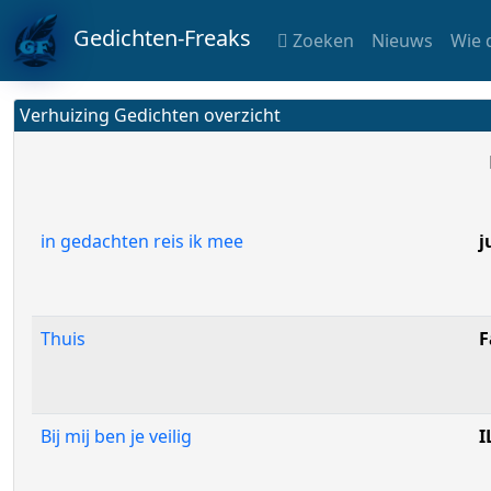
Gedichten-Freaks
Zoeken
Nieuws
Wie 
Verhuizing Gedichten overzicht
in gedachten reis ik mee
j
Thuis
F
Bij mij ben je veilig
I