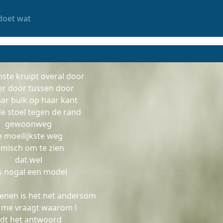
doet wat
nste kruipt overal door
r door tussen door
ar buik op haar kant
de stoel tegen de rand
gewoonweg
e moeilijkste weg
misch om te zien
dat wel
 is nogal een model
senen is het net andersom
e me vraagt waarom l
idt het antwoord