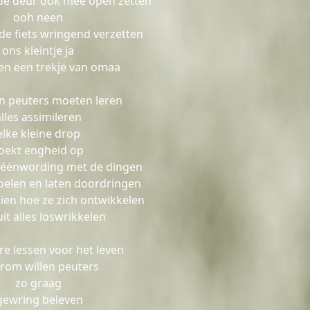
de deur ook mee open zetten
ooh neen
l de fiets wringend verzetten
ons kleintje ja
en een trekje van omaa
n peuters moeten leren
alles assimileren
elke kleine drop
oekt engheid op
ke éénwording met de dingen
voelen en laten doordringen
ien hoe ze zich ontwikkelen
uit alles loswrikkelen
ure lessen voor het leven
rom willen peuters
zo graag
gewring beleven