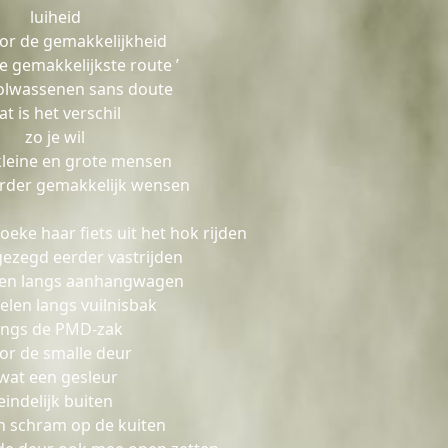
luiheid
oor de gemakkelijkheid
e gemakkelijkste route ’
 volwassenen sans doute
at is het verschil
zo je wil
kleine en grote mensen
erder gemakkelijk wensen
moeke haar fiets uit het hok rijden
gezegd eerder vastrijden
sen langs aanhangwagen
elen langs vuilnisbak
angs de PMD-zak
or de smalle deur
wat een gesleur
eindelijk buiten
n schram op de kuiten