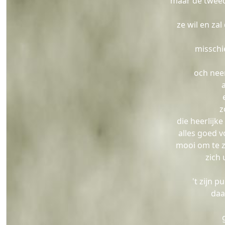
maar de twee
ze wil en za
misschi
och nee
z
die heerlij
alles goed 
mooi om te z
zich 
't zijn p
daa