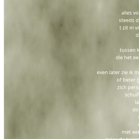
alles v
steeds d
t zit in
d
tussen 
die het e
even later zie ik 
of beter 
zich per
schuif
l
do
met ee