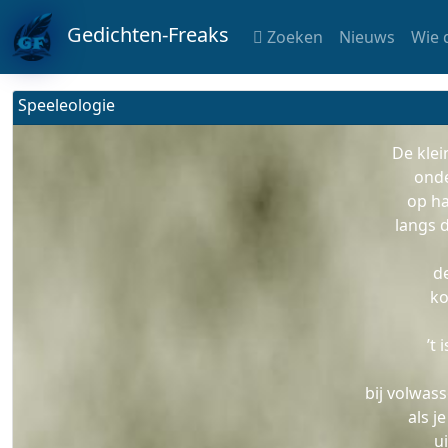
Gedichten-Freaks
Zoeken
Nieuws
Wie 
Speeleologie
De klei
onde
op ha
langs 
d
ko
’t
bij volwas
als j
u