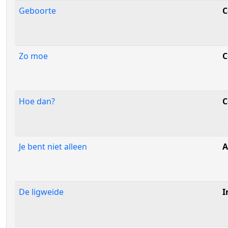
Geboorte
C
Zo moe
C
Hoe dan?
C
Je bent niet alleen
A
De ligweide
I