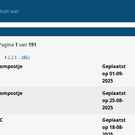
doet wat
Pagina
1
van
191
1
2
3
4
...
191
»
ompostje
Geplaatst
op 01-09-
2025
ompostje
Geplaatst
op 25-08-
2025
C
Geplaatst
op 18-08-
2025