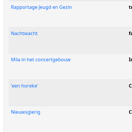
Rapportage Jeugd en Gezin
t
Nachtwacht
f
Mila in het concertgebouw
I
'een horeke'
C
Nieuwsgierig
C