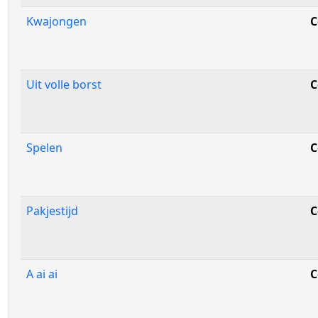
Kwajongen
C
Uit volle borst
C
Spelen
C
Pakjestijd
C
A ai ai
C