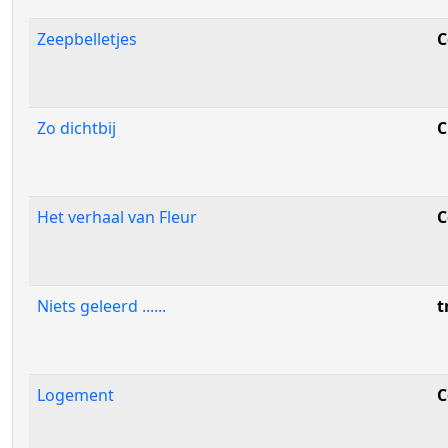
Zeepbelletjes
C
Zo dichtbij
C
Het verhaal van Fleur
C
Niets geleerd ......
t
Logement
C