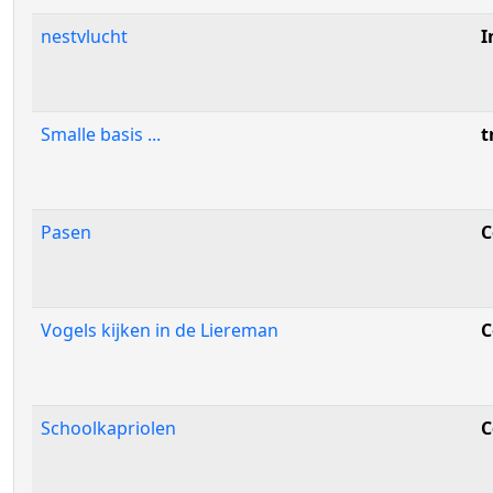
nestvlucht
I
Smalle basis ...
t
Pasen
C
Vogels kijken in de Liereman
C
Schoolkapriolen
C