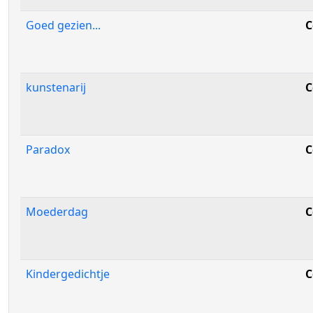
Goed gezien...
C
kunstenarij
C
Paradox
C
Moederdag
C
Kindergedichtje
C