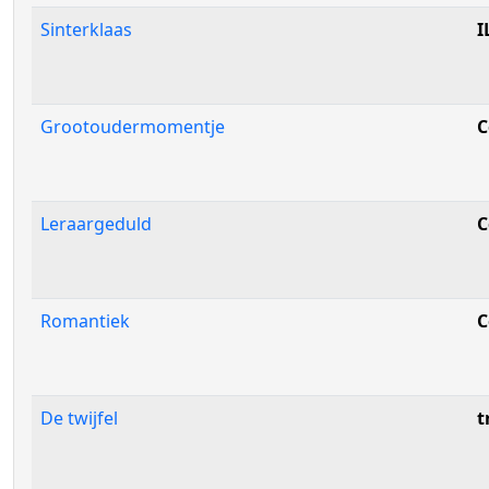
Sinterklaas
I
Grootoudermomentje
C
Leraargeduld
C
Romantiek
C
De twijfel
t