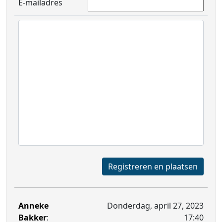
E-mailadres
Registreren en plaatsen
Anneke
Donderdag, april 27, 2023
Bakker
:
17:40