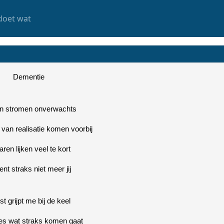
doet wat
Dementie
n stromen onverwachts
an realisatie komen voorbij
jaren lijken veel te kort
bent straks niet meer jij
t grijpt me bij de keel
les wat straks komen gaat