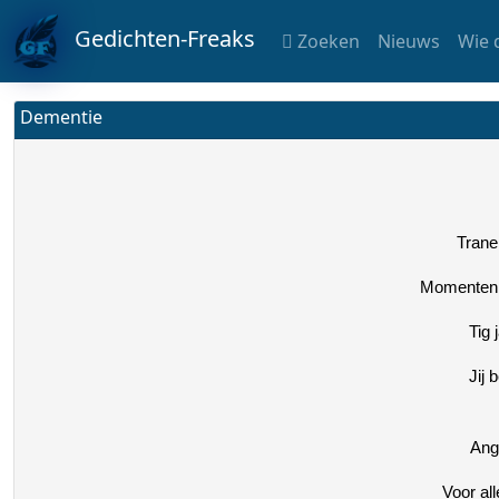
Gedichten-Freaks
Zoeken
Nieuws
Wie 
Dementie
Trane
Momenten v
Tig 
Jij 
Angs
Voor al