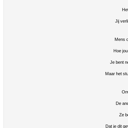
Het
Jij ver
Mens on
Hoe jou 
Je bent n
Maar het stu
Onw
De and
Ze b
Dat je dit g