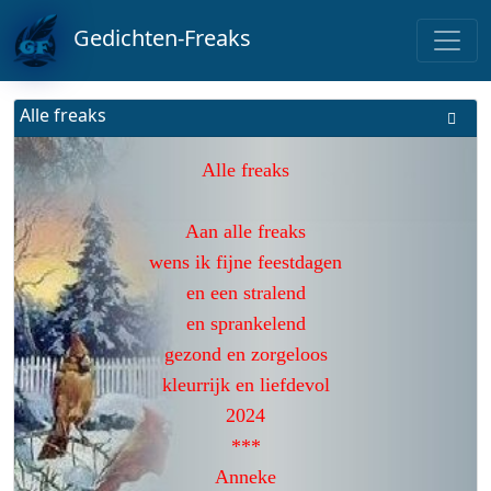
Gedichten-Freaks
Alle freaks
Alle freaks
Aan alle freaks
wens ik fijne feestdagen
en een stralend
en sprankelend
gezond en zorgeloos
kleurrijk en liefdevol
2024
***
Anneke