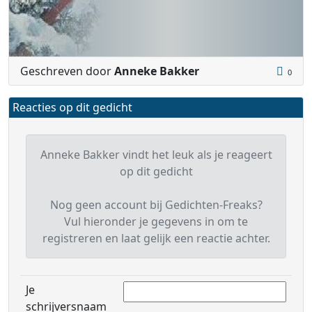
Geschreven door
Anneke Bakker
0
Reacties op dit gedicht
Anneke Bakker vindt het leuk als je reageert
op dit gedicht
Nog geen account bij Gedichten-Freaks?
Vul hieronder je gegevens in om te
registreren en laat gelijk een reactie achter.
Je
schrijversnaam