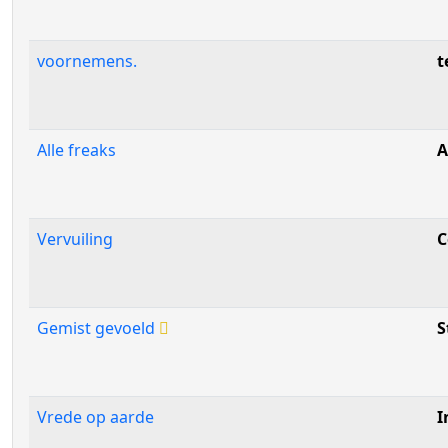
voornemens.
t
Alle freaks
A
Vervuiling
C
Gemist gevoeld
S
Vrede op aarde
I