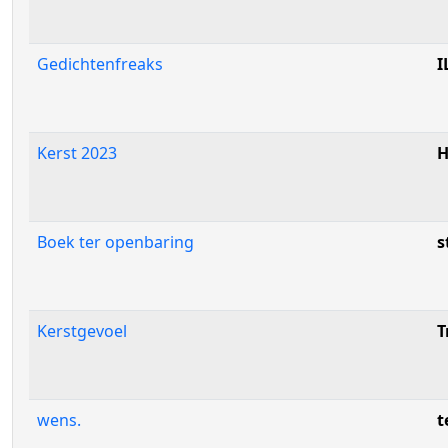
Gedichtenfreaks
I
Kerst 2023
H
Boek ter openbaring
s
Kerstgevoel
T
wens.
t