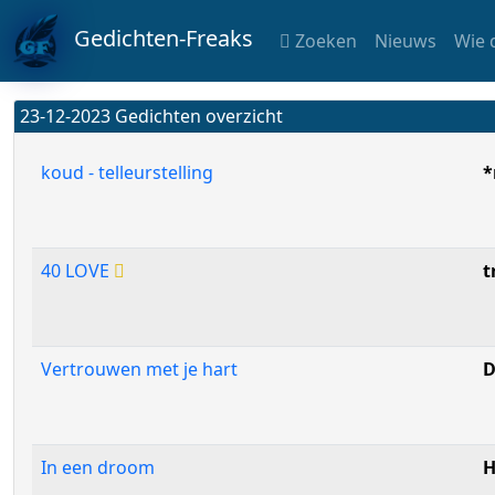
Gedichten-Freaks
Zoeken
Nieuws
Wie 
23-12-2023 Gedichten overzicht
koud - telleurstelling
*
40 LOVE
t
Vertrouwen met je hart
D
In een droom
H