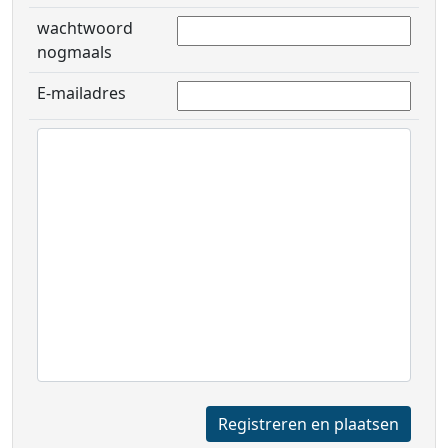
wachtwoord
nogmaals
E-mailadres
Registreren en plaatsen