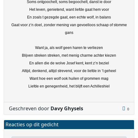
Soms ontgoochelt, soms begoochelt, danst ie door
Het leven, genietend, want liefde gaat hem voor
En zoals t gezegde gaat, een echte wolf, in balans
Gaat voor z’n doel, zonder mening van gevoelloos schaap of stomme
gans
Want ja, als wolf geen haren te verliezen
Blijven streken streken, met menig charme achter kiezen
En allen die de wolve Josef kent, kent z’n beziel
Altijd, denkend, altijd strevend, voor de liefde in ’t geheel
Want hoe een wolf ook huilen of grommen mag
Liefde en genegenheid, het blijft een Achilleshiel
Geschreven door
Davy Ghysels
0
Reacties op dit gedicht