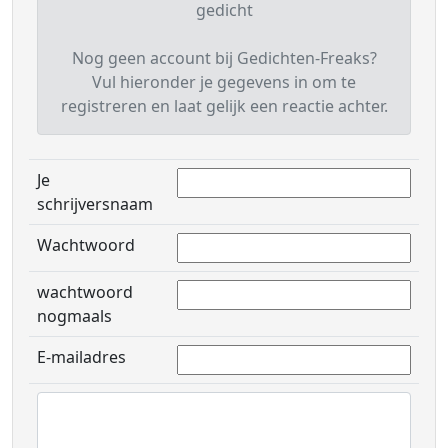
gedicht
Nog geen account bij Gedichten-Freaks?
Vul hieronder je gegevens in om te
registreren en laat gelijk een reactie achter.
Je
schrijversnaam
Wachtwoord
wachtwoord
nogmaals
E-mailadres