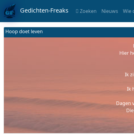
Gedichten-Freaks
Zoeken
Nieuws
Wie 
Hoop doet leven
Hier h
Ik z
Ik 
Dagen v
Die