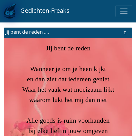
Gedichten-Freaks
Jij bent de reden ....
Jij bent de reden
Wanneer je om je heen kijkt
en dan ziet dat iedereen geniet
Waar het vaak wat moeizaam lijkt
waarom lukt het mij dan niet
Alle goeds is ruim voorhanden
bij elke lief in jouw omgeven