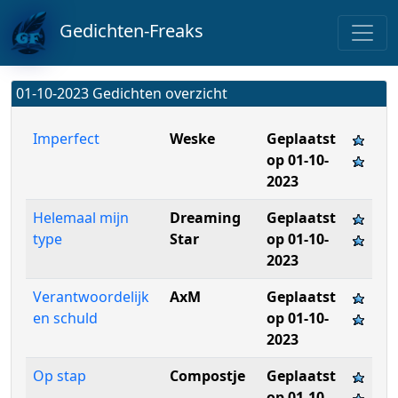
Gedichten-Freaks
01-10-2023 Gedichten overzicht
Imperfect
Weske
Geplaatst
op 01-10-
2023
Helemaal mijn
Dreaming
Geplaatst
type
Star
op 01-10-
2023
Verantwoordelijk
AxM
Geplaatst
en schuld
op 01-10-
2023
Op stap
Compostje
Geplaatst
op 01-10-