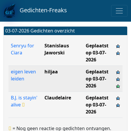
Gedichten-Freaks
03-07-2026 Gedichten overzicht
Senryu for
Stanislaus
Geplaatst
Ciara
Jaworski
op 03-07-
2026
eigen leven
hiljaa
Geplaatst
leiden
op 03-07-
2026
B.J. is stayin'
Claudelaire
Geplaatst
alive
op 03-07-
2026
= Nog geen reactie op gedichten ontvangen.