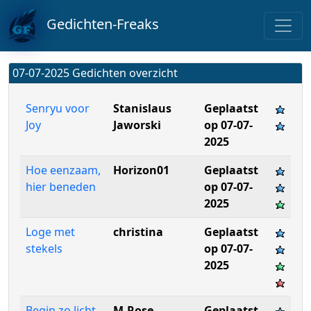
Gedichten-Freaks
07-07-2025 Gedichten overzicht
Senryu voor
Stanislaus
Geplaatst
Joy
Jaworski
op 07-07-
2025
Hoe eenzaam,
Horizon01
Geplaatst
hier beneden
op 07-07-
2025
Loge met
christina
Geplaatst
stekels
op 07-07-
2025
Begin zo licht
M-Rose
Geplaatst