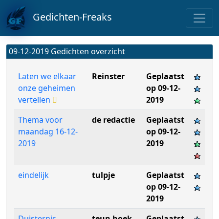
Gedichten-Freaks
09-12-2019 Gedichten overzicht
Laten we elkaar
Reinster
Geplaatst
onze geheimen
op 09-12-
vertellen
2019
Thema voor
de redactie
Geplaatst
maandag 16-12-
op 09-12-
2019
2019
eindelijk
tulpje
Geplaatst
op 09-12-
2019
Duisternis.
teun hoek
Geplaatst