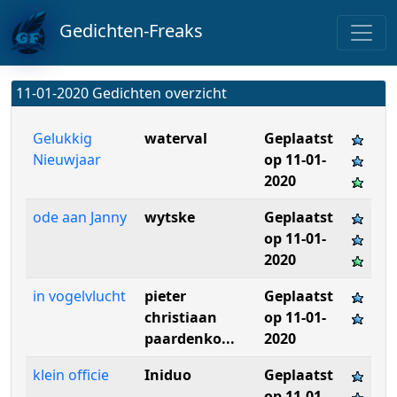
Gedichten-Freaks
11-01-2020 Gedichten overzicht
Gelukkig
waterval
Geplaatst
Nieuwjaar
op 11-01-
2020
ode aan Janny
wytske
Geplaatst
op 11-01-
2020
in vogelvlucht
pieter
Geplaatst
christiaan
op 11-01-
paardenko...
2020
klein officie
Iniduo
Geplaatst
op 11-01-