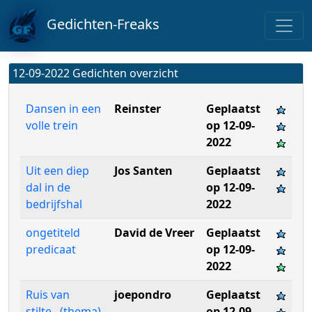
Gedichten-Freaks
12-09-2022 Gedichten overzicht
Dansen in een
Reinster
Geplaatst
volle trein
op 12-09-
2022
Uit een diep
Jos Santen
Geplaatst
dal in de
op 12-09-
bedrijfshal
2022
ongetiteld
David de Vreer
Geplaatst
predicaat
op 12-09-
2022
Ruis van
joepondro
Geplaatst
stilte...(thema)
op 12-09-