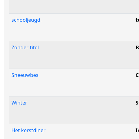
schooljeugd.
t
Zonder titel
B
Sneeuwbes
C
Winter
S
Het kerstdiner
I