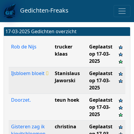
Gedichten-Freaks
17-03-2025 Gedichten overzicht
Rob de Nijs
trucker
Geplaatst
klaas
op 17-03-
2025
IJsbloem bloeit
Stanislaus
Geplaatst
Jaworski
op 17-03-
2025
Doorzet.
teun hoek
Geplaatst
op 17-03-
2025
Gisteren zag ik
christina
Geplaatst
kievitsbloemen
op 17-03-