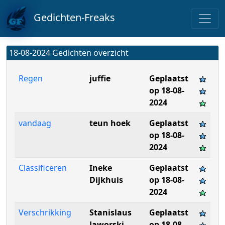
Gedichten-Freaks
18-08-2024 Gedichten overzicht
Regen
juffie
Geplaatst
op 18-08-
2024
vandaag
teun hoek
Geplaatst
op 18-08-
2024
Classificeren
Ineke
Geplaatst
Dijkhuis
op 18-08-
2024
Verschrikking
Stanislaus
Geplaatst
Jaworski
op 18-08-