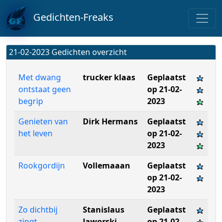
Gedichten-Freaks
21-02-2023 Gedichten overzicht
Met dwang
trucker klaas
Geplaatst
ontstaat geen
op 21-02-
begrip
2023
Genieten van
Dirk Hermans
Geplaatst
het leven
op 21-02-
2023
Rookgordijn
Vollemaaan
Geplaatst
op 21-02-
2023
Zo dichtbij
Stanislaus
Geplaatst
zingt
Jaworski
op 21-02-