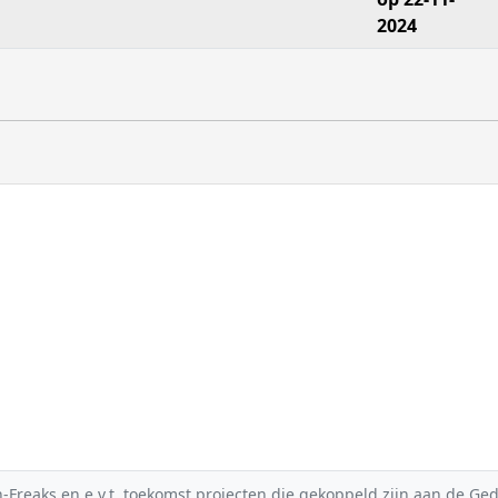
2024
reaks en e.v.t. toekomst projecten die gekoppeld zijn aan de Gedic