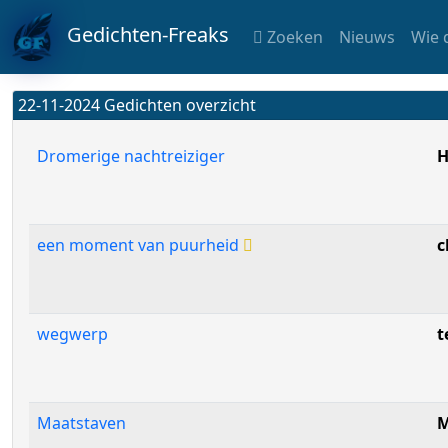
Gedichten-Freaks
Zoeken
Nieuws
Wie 
22-11-2024 Gedichten overzicht
Dromerige nachtreiziger
H
een moment van puurheid
c
wegwerp
t
Maatstaven
M