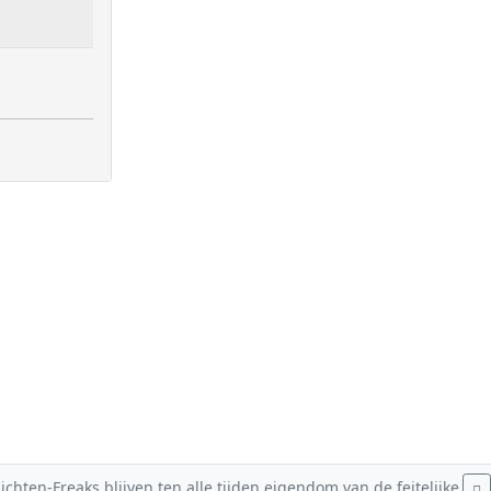
hten-Freaks blijven ten alle tijden eigendom van de feitelijke