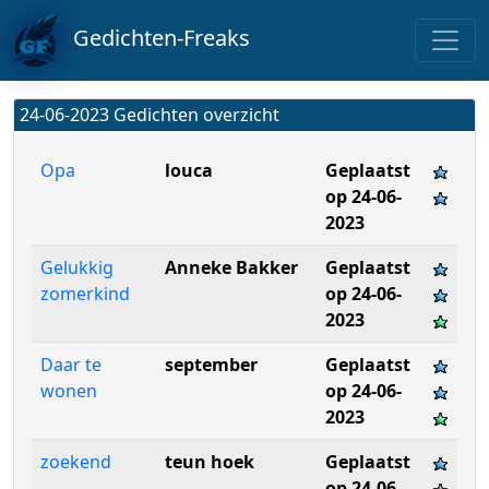
Gedichten-Freaks
24-06-2023 Gedichten overzicht
Opa
louca
Geplaatst
op 24-06-
2023
Gelukkig
Anneke Bakker
Geplaatst
zomerkind
op 24-06-
2023
Daar te
september
Geplaatst
wonen
op 24-06-
2023
zoekend
teun hoek
Geplaatst
op 24-06-