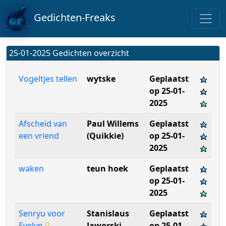
Gedichten-Freaks
25-01-2025 Gedichten overzicht
Vogeltjes tellen
wytske
Geplaatst
op 25-01-
2025
Afscheid van
Paul Willems
Geplaatst
een vriend
(Quikkie)
op 25-01-
2025
waken
teun hoek
Geplaatst
op 25-01-
2025
Senryu voor
Stanislaus
Geplaatst
Evelyn
Jaworski
op 25-01-